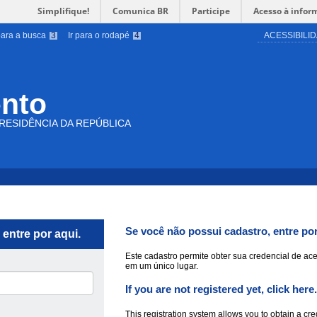
Simplifique!
Comunica BR
Participe
Acesso à infor
 para a busca
3
Ir para o rodapé
4
ACESSIBILI
nto
RESIDÊNCIA DA REPÚBLICA
Se você não possui cadastro, entre po
 entre por aqui.
Este cadastro permite obter sua credencial de ace
em um único lugar.
If you are not registered yet, click here
This registration system allows you to obtain a crede