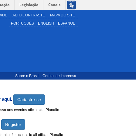
mação
Legislação
Canais
DADE
ALTO CONTRASTE
MAPA DO SITE
PORTUGUÊS
ENGLISH
ESPAÑOL
Sobre o Brasil
Central de Imprensa
r aqui.
Cadastre-se
sso aos eventos oficiais do Planalto
.
Register
ntial for access to all official Planalto