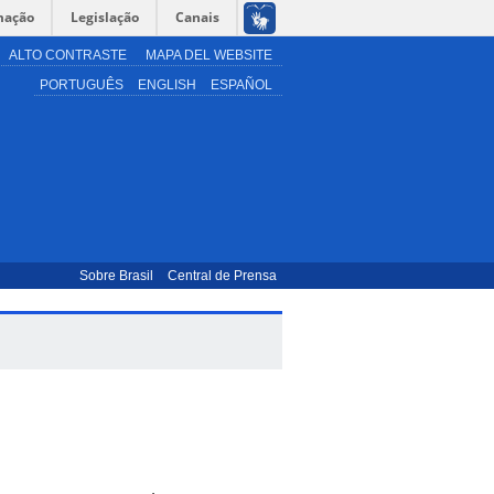
mação
Legislação
Canais
ALTO CONTRASTE
MAPA DEL WEBSITE
PORTUGUÊS
ENGLISH
ESPAÑOL
Sobre Brasil
Central de Prensa