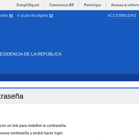
Simplifique!
Comunica BR
Participe
Acesso à infor
queda
3
Ir al pie de página
4
ACCESIBILIDAD
ESIDENCIA DE LA REPÚBLICA
traseña
con un link para redefinir la contraseña.
 nueva contraseña y podrá hacer login.